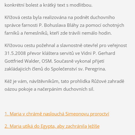
konkrétní bolest a krátký text s modlitbou.
Křížová cesta byla realizována na podnět duchovního
správce farnosti P. Bohuslava Bláhy za pomocí ochotných
farníků a řemeslníků, kteří zde trávili nemálo hodin.
Křížovou cestu požehnal a slavnostně otevřel pro veřejnost
31.5.2008 převor kláštera servitů ve Vídni P. Gerhard
Gottfried Walder, OSM. Současně vykonal přijetí
zakládajicích členů do Společenství sv. Peregrina.
Kéž je vám, návštěvníkům, tato prohlidka Růžové zahradě
oázou pokoje a načerpáním duchovních sil.
1. Maria v chrámě naslouchá Simeonovu proroctví
2. Maria utíká do Egypta, aby zachránila Ježíše