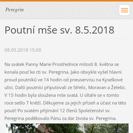
Peregrin
Poutní mše sv. 8.5.2018
08.05.2018 15:00
Na svátek Panny Marie Prostřednice milostí 8. května se
konala pouť ke cti sv. Peregrina. Jako obvykle vyšel hlavní
proud poutníků ve 14 hodin od pneuservisu na Kyselkové
ulici. Další poutníci připutovali ze Střelic, Moravan a Želešic.
V 15 hodin byla sloužena mše svatá. U oltáře se v tomto
roce sešlo 7 kněží. Děkujeme za jejich přízeň a účast na této
pouti! Po svatém přijímání 12 členů Společenství sv.
Peregrina poděkovalo Pánu za dar života sv. Peregrina.