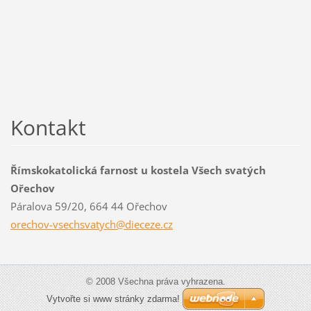
Kontakt
Římskokatolická farnost u kostela Všech svatých
Ořechov
Páralova 59/20, 664 44 Ořechov
orechov-
vsechsva
tych@die
ceze.cz
© 2008 Všechna práva vyhrazena.
Vytvořte si www stránky zdarma!