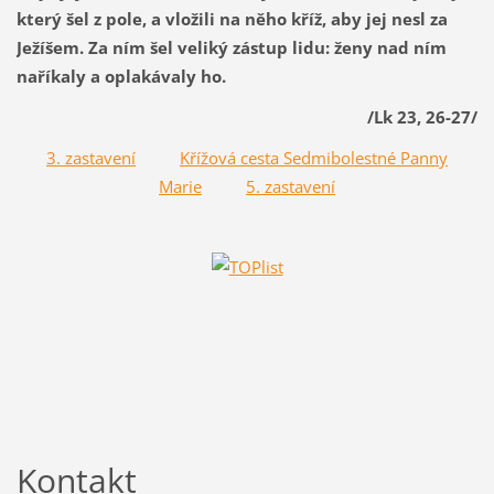
který šel z pole, a vložili na něho kříž, aby jej nesl za
Ježíšem. Za ním šel veliký zástup lidu: ženy nad ním
naříkaly a oplakávaly ho.
/Lk 23, 26-27/
3. zastavení
Křížová cesta Sedmibolestné Panny
Marie
5. zastavení
Kontakt