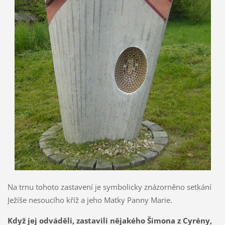
Na trnu tohoto zastavení je symbolicky znázorněno setkání
Ježíše nesoucího kříž a jeho Matky Panny Marie.
Když jej odváděli, zastavili nějakého Šimona z Cyrény,